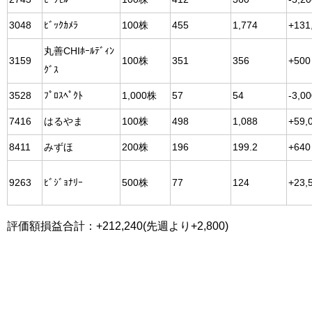
3048
ﾋﾞｯｸｶﾒﾗ
100株
455
1,774
+131
丸善CHIﾎｰﾙﾃﾞｨﾝ
3159
100株
351
356
+500
ｸﾞｽ
3528
ﾌﾟﾛｽﾍﾟｸﾄ
1,000株
57
54
-3,0
7416
はるやま
100株
498
1,088
+59,
8411
みずほ
200株
196
199.2
+640
9263
ﾋﾞｼﾞｮﾅﾘｰ
500株
77
124
+23,
評価額損益合計：+212,240(先週より+2,800)