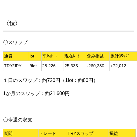
〈fx〉
〇スワップ
通貨
lot
平均ﾚｰﾄ
現在ﾚｰﾄ
含み損益
累計ｽﾜｯﾌﾟ
TRY/JPY
9lot
28.226
25.335
-260,230
+72,012
１日のスワップ：約720円（1lot：約80円）
1か月のスワップ：約21,600円
〇今週の収支
期間
トレード
TRYスワップ
損益