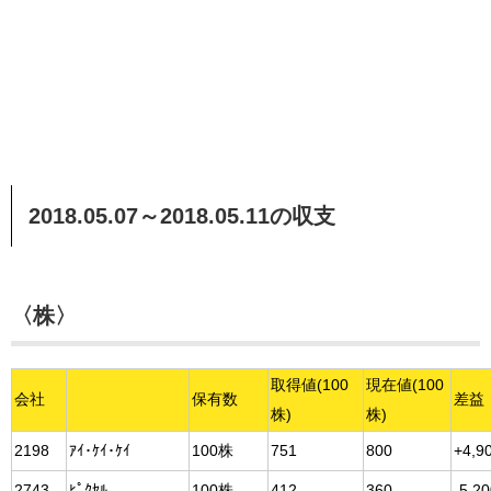
2018.05.07～2018.05.11の収支
〈株〉
取得値(100
現在値(100
会社
保有数
差益
株)
株)
2198
ｱｲ･ｹｲ･ｹｲ
100株
751
800
+4,9
2743
ﾋﾟｸｾﾙ
100株
412
360
-5,2