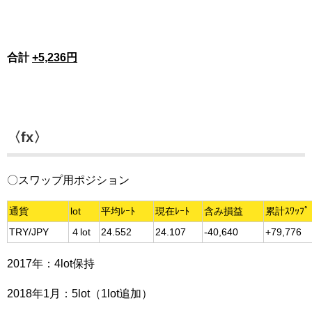
合計
+5,236円
〈fx〉
〇スワップ用ポジション
通貨
lot
平均ﾚｰﾄ
現在ﾚｰﾄ
含み損益
累計ｽﾜｯﾌﾟ
TRY/JPY
４lot
24.552
24.107
-40,640
+79,776
2017年：4lot保持
2018年1月：5lot（1lot追加）