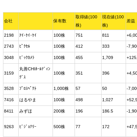
取得値(100
現在値(100
会社
保有数
差益
株)
株)
2198
ｱｲ･ｹｲ･ｹｲ
100株
751
811
+6,0
2743
ﾋﾟｸｾﾙ
100株
412
333
-7,9
3048
ﾋﾞｯｸｶﾒﾗ
100株
455
1,709
+125
丸善CHIﾎｰﾙﾃﾞｨﾝ
3159
100株
351
396
+4,5
ｸﾞｽ
3528
ﾌﾟﾛｽﾍﾟｸﾄ
1,000株
57
50
-7,0
7416
はるやま
100株
498
1,027
+52,
8411
みずほ
200株
196
186.5
-1,9
9263
ﾋﾞｼﾞｮﾅﾘｰ
500株
77
172
+47,