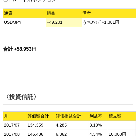
通貨
損益
備考
USD/JPY
+49,201
うちｽﾜｯﾌﾟ+1,381円
合計
+58,953円
〈投資信託〉
月
評価額合計
評価損益合計
利益率
積立額
2017/07
134,359
4,285
3.19%
2017/08
146,436
6,362
4.34%
10,000円