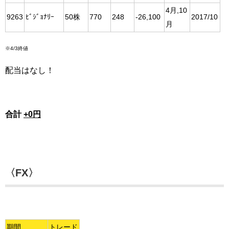
4月,10
9263
ﾋﾞｼﾞｮﾅﾘｰ
50株
770
248
-26,100
2017/10
月
※4/3終値
配当はなし！
合計
+0円
〈FX〉
期間
トレード