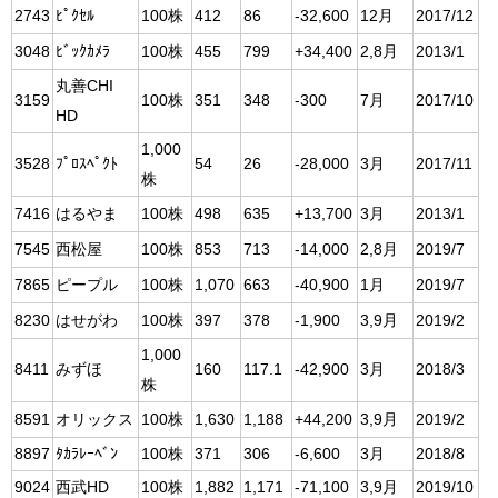
2743
ﾋﾟｸｾﾙ
100株
412
86
-32,600
12月
2017/12
3048
ﾋﾞｯｸｶﾒﾗ
100株
455
799
+34,400
2,8月
2013/1
丸善CHI
3159
100株
351
348
-300
7月
2017/10
HD
1,000
3528
ﾌﾟﾛｽﾍﾟｸﾄ
54
26
-28,000
3月
2017/11
株
7416
はるやま
100株
498
635
+13,700
3月
2013/1
7545
西松屋
100株
853
713
-14,000
2,8月
2019/7
7865
ピープル
100株
1,070
663
-40,900
1月
2019/7
8230
はせがわ
100株
397
378
-1,900
3,9月
2019/2
1,000
8411
みずほ
160
117.1
-42,900
3月
2018/3
株
8591
オリックス
100株
1,630
1,188
+44,200
3,9月
2019/2
8897
ﾀｶﾗﾚｰﾍﾞﾝ
100株
371
306
-6,600
3月
2018/8
9024
西武HD
100株
1,882
1,171
-71,100
3,9月
2019/10