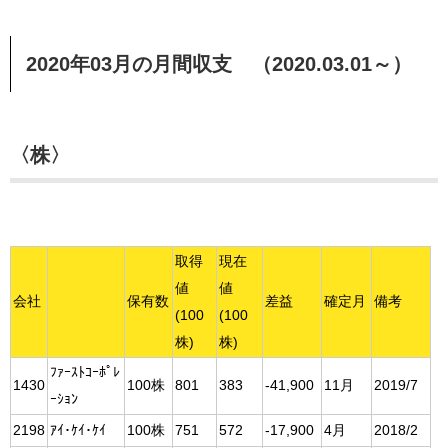
2020年03月の月間収支 （2020.03.01～）
〈株〉
取得
現在
値
値
会社
保有数
差益
確定月
備考
(100
(100
株)
株)
ﾌｧｰｽﾄｺｰﾎﾟﾚ
1430
100株
801
383
-41,900
11月
2019/7
ｰｼｮﾝ
2198
ｱｲ･ｹｲ･ｹｲ
100株
751
572
-17,900
4月
2018/2