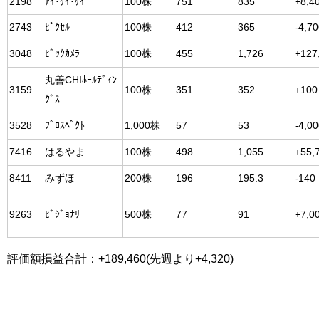
2198
ｱｲ･ｹｲ･ｹｲ
100株
751
835
+8,4
2743
ﾋﾟｸｾﾙ
100株
412
365
-4,7
3048
ﾋﾞｯｸｶﾒﾗ
100株
455
1,726
+127
丸善CHIﾎｰﾙﾃﾞｨﾝ
3159
100株
351
352
+100
ｸﾞｽ
3528
ﾌﾟﾛｽﾍﾟｸﾄ
1,000株
57
53
-4,0
7416
はるやま
100株
498
1,055
+55,
8411
みずほ
200株
196
195.3
-140
9263
ﾋﾞｼﾞｮﾅﾘｰ
500株
77
91
+7,0
評価額損益合計：+189,460(先週より+4,320)