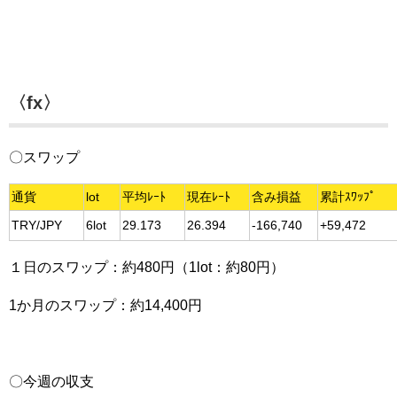
〈fx〉
〇スワップ
通貨
lot
平均ﾚｰﾄ
現在ﾚｰﾄ
含み損益
累計ｽﾜｯﾌﾟ
TRY/JPY
6lot
29.173
26.394
-166,740
+59,472
１日のスワップ：約480円（1lot：約80円）
1か月のスワップ：約14,400円
〇今週の収支