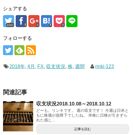
シェアする
error
0
0
フォローする
2018年
,
4月
,
FX
,
収支状況
,
株
,
週間
rinki-123
関連記事
収支状況2018.10.08～2018.10.12
どーも。リンキです。 週の収支です！ 今週は日米と
もに株価が急降下でしたね。 米株に日株が引きずら
れた感じ...
記事を読む