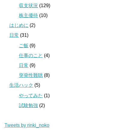
収支状況
(129)
株主優待
(10)
はじめに
(2)
日常
(31)
ご飯
(9)
仕事のこと
(4)
日常
(9)
突発性難聴
(8)
生活ハック
(5)
やってみた
(1)
試験勉強
(2)
Tweets by rinki_noko