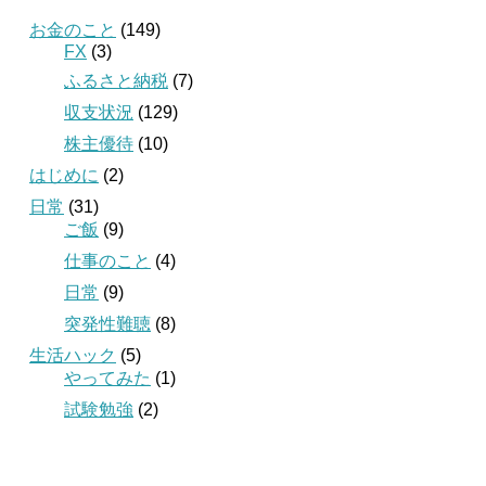
お金のこと
(149)
FX
(3)
ふるさと納税
(7)
収支状況
(129)
株主優待
(10)
はじめに
(2)
日常
(31)
ご飯
(9)
仕事のこと
(4)
日常
(9)
突発性難聴
(8)
生活ハック
(5)
やってみた
(1)
試験勉強
(2)